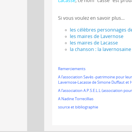
Lacasse
, ce nom "casse" est pro
Si vous voulez en savoir plus...
les célèbres personnages d
les maires de Lavernose
les maires de Lacasse
la chanson : la lavernosaine
Remerciements
A l’association Savès -patrimoine pour leur
Lavernose-Lacasse de Simone Duffaut et He
A l’association A.P.S.E.L.L (association po
A Nadine Torrecillias
source et bibliographie