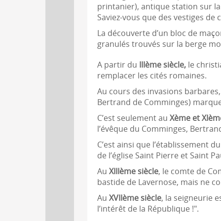
printanier), antique station sur
Saviez-vous que des vestiges de 
La découverte d’un bloc de maçonn
granulés trouvés sur la berge mon
A partir du
IIIème siècle,
le christ
remplacer les cités romaines.
Au cours des invasions barbares, 
Bertrand de Comminges) marque 
C’est seulement au
Xème et XIème
l’évêque du Comminges, Bertrand d
C’est ainsi que l’établissement 
de l’église Saint Pierre et Saint 
Au
XIIIème siècle
, le comte de Com
bastide de Lavernose, mais ne con
Au
XVIIème siècle
, la seigneurie
l’intérêt de la République !".