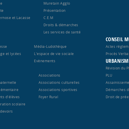
ge
Muretain Agglo
te
Présentation
ernose et Lacasse
C.E.M
Droits & démarches
Les services de santé
CONSEIL M
esse
Média-Ludothèque
Actes réglem
ège et lycées
L'espace de vie sociale
Procès Verba
URBANISM
S
Evènements
Révision du 
Associations
PLU
maternelle
Associations culturelles
Assainisseme
élémentaire
Associations sportives
Démarches d
nts d'élèves
Foyer Rural
Droit de pré
ration scolaire
 devoirs