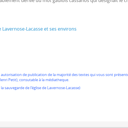
bablement dérivé du mot gaulois cassanos qui désignait le c
e Lavernose-Lacasse et ses environs
 autorisation de publication de la majorité des textes qui vous sont présenté
nri Petit), consutable à la médiatheque.
ur la sauvegarde de l’église de Lavernose-Lacasse)