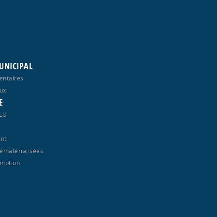
UNICIPAL
entaires
ux
E
PLU
nt
ématérialisées
emption