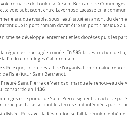
 la voie romaine de Toulouse à Saint Bertrand de Comminges.
cette voie subsistent entre Lavernose-Lacasse et la commune
erie antique (visible, sous l’eau) situé en amont du dernier
trent que le pont romain devait être un pont classique à un
ianisme se développe lentement et les diocèses puis les par
la région est saccagée, ruinée.
En 585
, la destruction de 
la fin du comminges Gallo-romain.
 siècle
que, ce qui restait de l’organisation romaine repren
e l’Isle (futur Saint Bertrand).
du Prieuré Saint Pierre de Vernosol marque le renouveau de
Paul consacrée en
1136
.
minges et le prieur de Saint-Pierre signent un acte de paréa
cerne pas Lacasse dont les terres sont inféodées par le roi
 est divisée. Puis avec la Révolution se fait la réunion éph