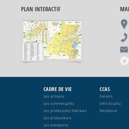
PLAN INTERACTIF
MAI
CADRE DE VIE
CCAS
Les artisans
Seniors
Les commerçants
SIAS Escaliu
Les professions libérales
Résidence
Les producteurs
Les transports