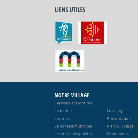
LIENS UTILES
NOTRE VILLAGE
Services et Horaires
La mairie
Le village
Les élus
Présentation
Le conseil municipal
Plan du village
Les marchés publics
Monuments