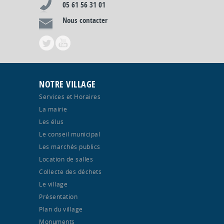
05 61 56 31 01
Nous contacter
NOTRE VILLAGE
Services et Horaires
La mairie
Les élus
Le conseil municipal
Les marchés publics
Location de salles
Collecte des déchets
Le village
Présentation
Plan du village
Monuments