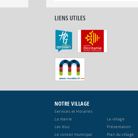
LIENS UTILES
NOTRE VILLAGE
Services et Horaires
La mairie
Le village
Les élus
Présentation
Le conseil municipal
Plan du village