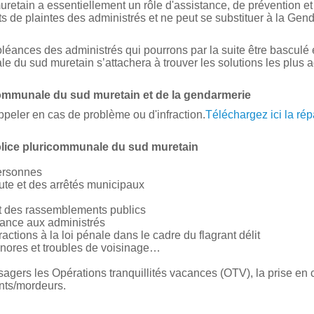
etain a essentiellement un rôle d'assistance, de prévention et 
s de plaintes des administrés et ne peut se substituer à la Ge
doléances des administrés qui pourrons par la suite être basculé 
le du sud muretain
s’attachera à trouver les solutions les plus
ommunale du sud muretain
et de la gendarmerie
ppeler en cas de problème ou d'infraction.
Téléchargez ici la rép
olice pluricommunale du sud muretain
personnes
ute et des arrêtés municipaux
et des rassemblements publics
stance aux administrés
actions à la loi pénale dans le cadre du flagrant délit
onores et troubles de voisinage…
agers les Opérations tranquillités vacances (OTV), la prise en 
nts/mordeurs.