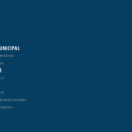
UNICIPAL
entaires
ux
E
PLU
nt
ématérialisées
emption