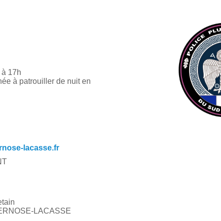
 à 17h
e à patrouiller de nuit en
nose-lacasse.fr
NT
tain
LAVERNOSE-LACASSE