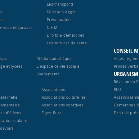
Les transports
ge
Muretain Agglo
te
Présentation
ernose et Lacasse
C.E.M
Droits & démarches
Les services de santé
CONSEIL M
esse
Média-Ludothèque
Actes réglem
ège et lycées
L'espace de vie sociale
Procès Verba
URBANISM
S
Evènements
Révision du 
Associations
PLU
maternelle
Associations culturelles
Assainisseme
élémentaire
Associations sportives
Démarches d
nts d'élèves
Foyer Rural
Droit de pré
ration scolaire
 devoirs