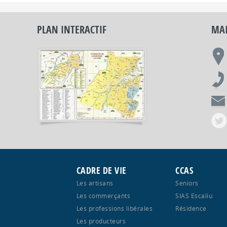
PLAN INTERACTIF
MAI
CADRE DE VIE
CCAS
Les artisans
Seniors
Les commerçants
SIAS Escaliu
Les professions libérales
Résidence
Les producteurs