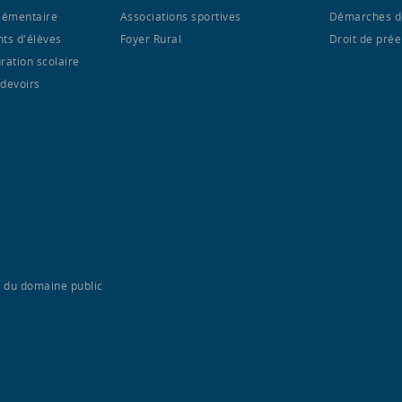
élémentaire
Associations sportives
Démarches d
nts d'élèves
Foyer Rural
Droit de pré
ration scolaire
 devoirs
n du domaine public