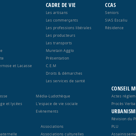
CADRE DE VIE
CCAS
Les artisans
Seniors
Les commerçants
SIAS Escaliu
Les professions libérales
Résidence
Les producteurs
Les transports
ge
Muretain Agglo
te
Présentation
ernose et Lacasse
C.E.M
Droits & démarches
Les services de santé
CONSEIL M
esse
Média-Ludothèque
Actes réglem
ège et lycées
L'espace de vie sociale
Procès Verba
URBANISM
S
Evènements
Révision du 
Associations
PLU
maternelle
Associations culturelles
Assainisseme