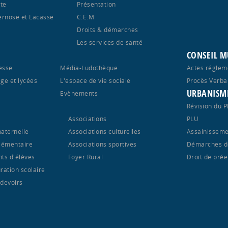
te
Présentation
ernose et Lacasse
C.E.M
Droits & démarches
Les services de santé
CONSEIL M
esse
Média-Ludothèque
Actes réglem
ège et lycées
L'espace de vie sociale
Procès Verba
URBANISM
S
Evènements
Révision du 
Associations
PLU
maternelle
Associations culturelles
Assainisseme
élémentaire
Associations sportives
Démarches d
nts d'élèves
Foyer Rural
Droit de pré
ration scolaire
 devoirs