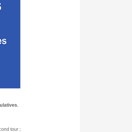
latives.
cond tour ;