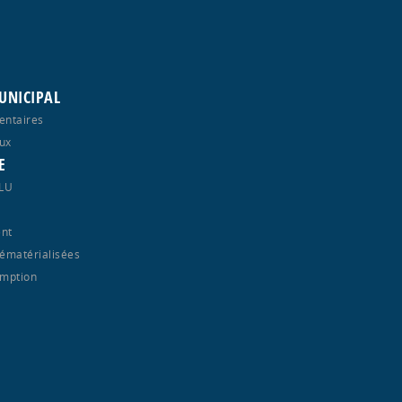
UNICIPAL
entaires
ux
E
PLU
nt
ématérialisées
emption