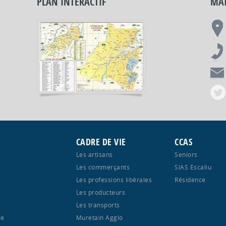
PLAN INTERACTIF
MAI
CADRE DE VIE
CCAS
Les artisans
Seniors
Les commerçants
SIAS Escaliu
Les professions libérales
Résidence
Les producteurs
Les transports
ge
Muretain Agglo