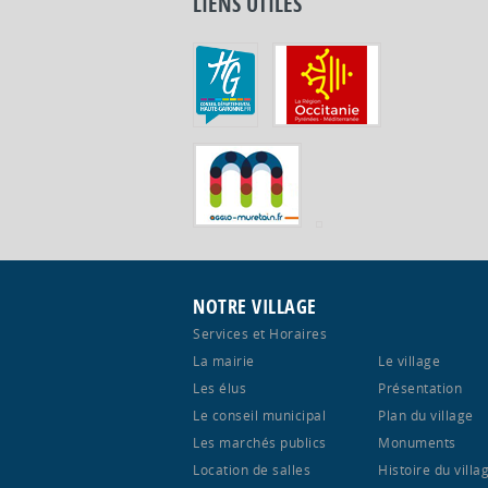
LIENS UTILES
NOTRE VILLAGE
Services et Horaires
La mairie
Le village
Les élus
Présentation
Le conseil municipal
Plan du village
Les marchés publics
Monuments
Location de salles
Histoire du villa